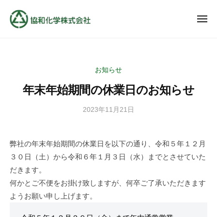
協
ュ
コ
ー
和
ン
メ
化
ニ
テ
学
協
地
ュ
ン
株
ー
和
域
式
ツ
の
化
会
お知らせ
へ
ベ
学
社
ス
ス
年末年始期間の休業日のお知らせ
株
キ
ト
式
パ
2023年11月21日
b
ッ
会
y
ー
プ
社
k
ト
弊社の年末年始期間の休業日を以下の通り、令和５年１２月
y
ナ
３０日（土）から令和６年１月３日（水）までとさせていた
o
ー
w
だきます。
a
何かとご不便をお掛け致しますが、何卒ご了承いただきます
c
ようお願い申し上げます。
h
m