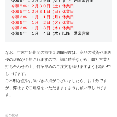
令和５年１２月２９日（金）まで年内通常営業
令和５年１２月３０日（土）休業日
令和５年１２月３１日（日）休業日
令和６年　１月　１日（月）休業日
令和６年　１月　２日（火）休業日
令和６年　１月　３日（水）休業日
令和６年　１月　４日（木）以降　通常営業
なお、年末年始期間の前後１週間程度は、商品の滞貨や運送
便の遅配が予想されますので、誠に勝手ながら、弊社営業と
打ち合わせの上、何卒早めのご注文を賜りますようお願い申
し上げます。
ご不明な点やお気づきの点がございましたら、お手数です
が、弊社までご連絡をいただきますようお願い申し上げま
す。
投
前の投稿