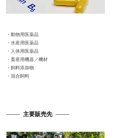
2023
年
4
月
・動物用医薬品
25
日
・水産用医薬品
by
・人体用医薬品
@kyowachm
・畜産用機器／機材
・飼料添加物
・混合飼料
主要販売先