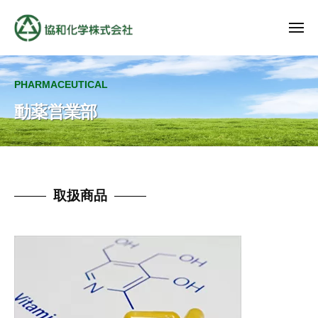
協
ュ
コ
ー
和
ン
メ
化
ニ
テ
学
協
地
ュ
ン
株
ー
和
域
式
ツ
PHARMACEUTICAL
の
化
会
へ
ベ
動薬営業部
学
社
ス
ス
株
キ
ト
式
パ
ッ
会
ー
プ
社
動
取扱商品
ト
ナ
薬
ー
営
業
部