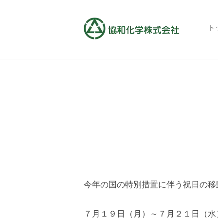
コ
和
ン
化
ト
テ
学
協
地
ン
株
域
和
式
ツ
の
会
化
へ
ベ
社
ス
学
ス
キ
株
ト
ッ
式
パ
プ
会
ー
社
ト
ナ
今年の国の特別措置に伴う祝日の移
ー
７月１９日（月）～７月２１日（水