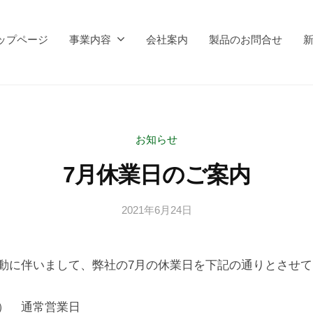
ップページ
事業内容
会社案内
製品のお問合せ
お知らせ
7月休業日のご案内
2021年6月24日
b
y
k
動に伴いまして、弊社の7月の休業日を下記の通りとさせ
y
o
w
） 通常営業日