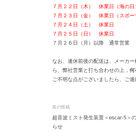
７月２２日（木） 休業日（海の日
７月２３日（金） 休業日（スポー
７月２４日（土） 休業日
７月２５日（日） 休業日
７月２６日（月）以降 通常営業
なお、連休前後の配送は、メーカー
ら、弊社営業と打ち合わせの上，
何
ご不明な点がございましたら、ご連
投
前の投稿
稿
超音波ミスト発生装置＜escar-5
らせ
ナ