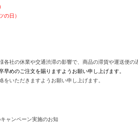
a
）
c
ツの日）
h
m
様各社の休業や交通渋滞の影響で、商品の滞貨や運送便の
卒早めのご注文を賜りますようお願い申し上げます。
絡をいただきますようお願い申し上げます。
＞のキャンペーン実施のお知